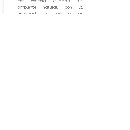
con especial cuidado del
ambiente natural, con la
finalidad de servir a las
comunidades donde vivimos y
trabajamos.
EXCELENCIA
Nos esforzamos en mantener la
excelencia en todo lo que
pensamos, decimos y
practicamos.
TRABAJO EN EQUIPO
Buscamos construir y mantener
relaciones productivas, en las